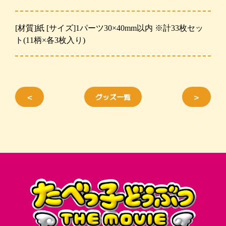
[材質]紙
[サイズ]1パーツ30×40mm以内
※計33枚セッ
ト(11柄×各3枚入り)
＜
グッズ一覧
＞