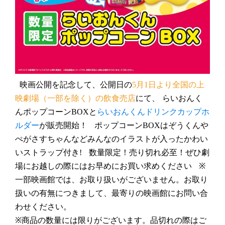
映画公開を記念して、公開日の
5月1日より全国の上
映劇場（一部を除く）の飲食売店
にて、
らいおんく
んポップコーンBOX
と
らいおんくんドリンクカップホ
ルダー
が販売開始！
ポップコーンBOXはぞうくんや
ぺがさすちゃんなどみんなのイラストが入ったかわい
いストラップ付き!
数量限定！売り切れ必至！ぜひ劇
場にお越しの際にはお早めにお買い求めください
※
一部映画館では、お取り扱いがございません。お取り
扱いの有無につきまして、最寄りの映画館にお問い合
わせください。
※商品の数量には限りがございます。品切れの際はご